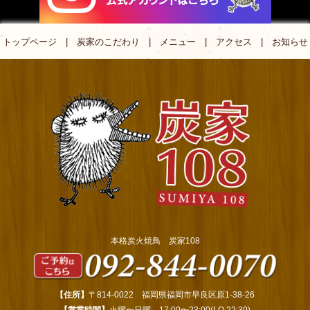
トップページ
|
炭家のこだわり
|
メニュー
|
アクセス
|
お知らせ
本格炭火焼鳥 炭家108
【住所】
〒814-0022 福岡県福岡市早良区原1-38-26